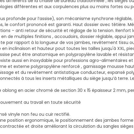
s différents de la chaise de bureau traditionnelle
; les sièges 
ogies différentes et aux corpulences plus ou moins fortes ou po
plus profonde pour l’assise), son mécanisme synchrone réglable, 
ions, le confort prononcé est garanti. Haut dossier avec têtièr
ions – anti retour de sécurité et réglage de la tension. Renfor
 en de multiples finitions , accoudoirs, dossier réglable, appui
te par rapport à la longueur de vos jambes, revêtement tissu ou 
n inclinaison et hauteur pout toutes les tailles jusqu'à XXL, pie
'assise peut être anatomique en polypropylène lavable et résistan
 existe aussi en inoxydable pour professions agro-alimentaires 
erne et externe polypropylène renforcé , garnissage mousse hau
issage et du revêtement antistatique conducteur, expansé poly
onnectés à tous les inserts métalliques du siège jusqu’à terre. L
e oblong en acier chromé de section 30 x 15 épaisseur 2 mm, p
 mouvement au travail en toute sécurité
sé vinyle non feu ou cuir rectifié.
t une position ergonomique, le positionnement des jambes form
écontractée et droite améliorant la circulation du sang
les sièges