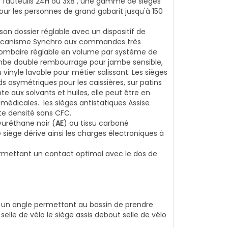
ou fauteuils 24H ou 3x8 , une gamme de sièges
ur les personnes de grand gabarit jusqu'à 150
son dossier réglable avec un dispositif de
e. Mécanisme Synchro aux commandes très
t lombaire réglable en volume par système de
 jambe double rembourrage pour jambe sensible,
vinyle lavable pour métier salissant. Les sièges
ds asymétriques pour les caissières, sur patins
te aux solvants et huiles, elle peut être en
et médicales.
les sièges antistatiques Assise
te densité sans CFC.
uréthane noir (
AE
) ou tissu carboné
e siège dérive ainsi les charges électroniques à
ermettant un contact optimal avec le dos
de
e un angle permettant au bassin de prendre
 selle de vélo le siège assis debout selle de vélo