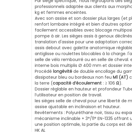
Par siège spécifique, nous regroupons des siège
professionnels adaptée aux clients aux morphol
kg et femmes enceintes.
Avec son assise et son dossier plus larges (et 
renfort lombaire intégré et bien d’autres opt
facilement accessibles avec blocage multiposit
pompe à air.
Les sièges assis à genoux déclinés
translation d'assise pour une adaptation correc
assis debout avec galette anatomique réglable e
antiglisse ou roulettes blocables à la charge. l
selle de vélo rembourré ou en selle de cheval.
interne bois multiplis Ø 400 mm et dossier int
Procédé
longévité
de double encollage du garn
dissipateur bleu ou bordeaux non feu
M1 (AT)
c
la terre (
capacité d’écoulement
:
≥ 106
Ω
).
Dossier réglable en hauteur et profondeur Tub
l’utilisateur en position de travail.
les sièges selle de cheval pour une liberté de
assise ajustable en inclinaison et hauteur.
Revêtements : Polyuréthane noir, tissu ou expan
mécanisme inclinable + 3°/11° EN-1335 offran
une position optimale, la partie du corps est d
HK AL