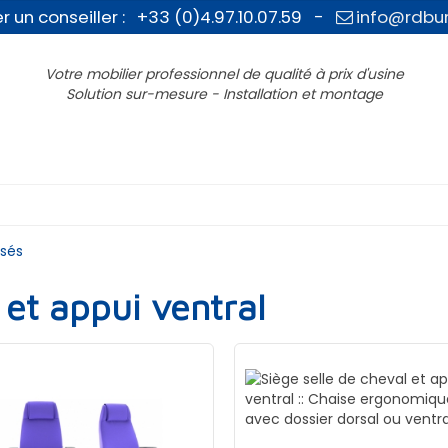
r un conseiller : +33 (0)4.97.10.07.59 -
info@rdbu
Votre mobilier professionnel de qualité à prix d'usine
Solution sur-mesure - Installation et montage
isés
 et appui ventral