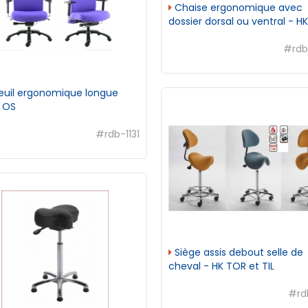
Chaise ergonomique avec
dossier dorsal ou ventral - HK
#rdb
euil ergonomique longue
 OS
#rdb-1131
Siège assis debout selle de
cheval - HK TOR et TIL
#rd