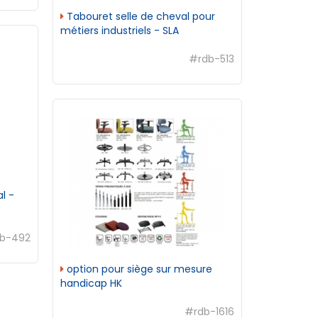
Tabouret selle de cheval pour
métiers industriels - SLA
#rdb-513
l -
b-492
option pour siège sur mesure
handicap HK
#rdb-1616