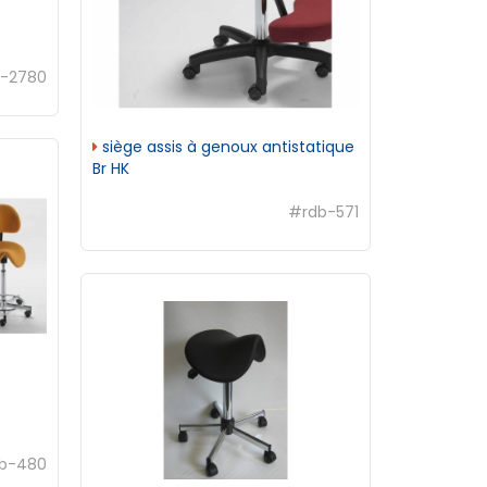
-2780
siège assis à genoux antistatique
Br HK
#rdb-571
b-480