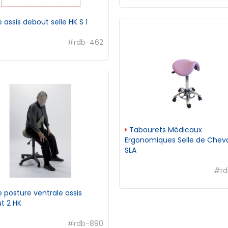
 assis debout selle HK S 1
#rdb-462
Tabourets Médicaux
Ergonomiques Selle de Cheva
SLA
#rd
 posture ventrale assis
t 2 HK
#rdb-890