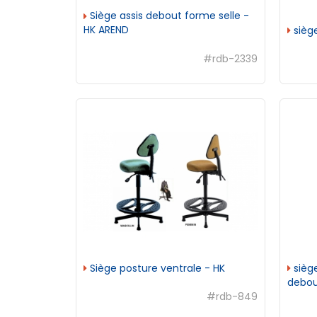
Siège assis debout forme selle -
HK AREND
siège
#rdb-2339
Siège posture ventrale - HK
siège
debou
#rdb-849