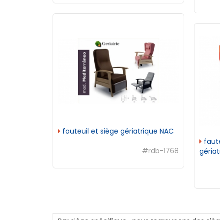
fauteuil et siège gériatrique NAC
faute
#rdb-1768
gériat