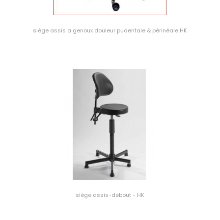
siège assis a genoux douleur pudentale & périnéale HK
siège assis-debout - HK