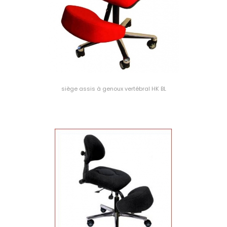
siège assis à genoux vertébral HK BL