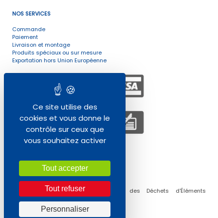
NOS SERVICES
Commande
Paiement
Livraison et montage
Produits spéciaux ou sur mesure
Exportation hors Union Européenne
Ce site utilise des
cookies et vous donne le
contrôle sur ceux que
vous souhaitez activer
ENVIRONNEMENT
Tout accepter
Tout refuser
Collecte, traitement et réutilisation des Déchets d'Éléments
d'Ameublement (DEA) Professionnels
Personnaliser