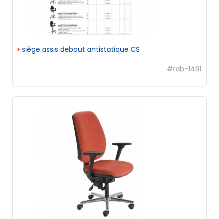
siège assis debout antistatique CS
#rdb-1491