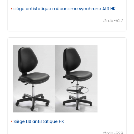
siège antistatique mécanisme synchrone At3 HK
#rdb-527
Siège LIS antistatique HK
#rdb-528