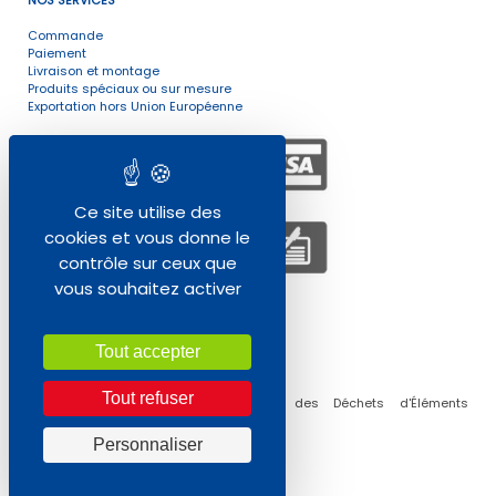
NOS SERVICES
Commande
Paiement
Livraison et montage
Produits spéciaux ou sur mesure
Exportation hors Union Européenne
Ce site utilise des
cookies et vous donne le
contrôle sur ceux que
vous souhaitez activer
ENVIRONNEMENT
Tout accepter
Tout refuser
Collecte, traitement et réutilisation des Déchets d'Éléments
d'Ameublement (DEA) Professionnels
Personnaliser