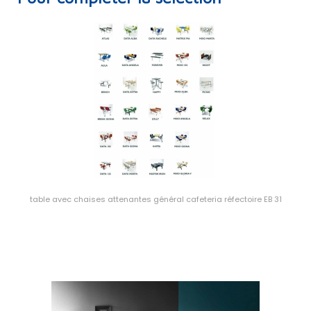
table avec chaises attenantes général cafeteria réfectoire EB 31