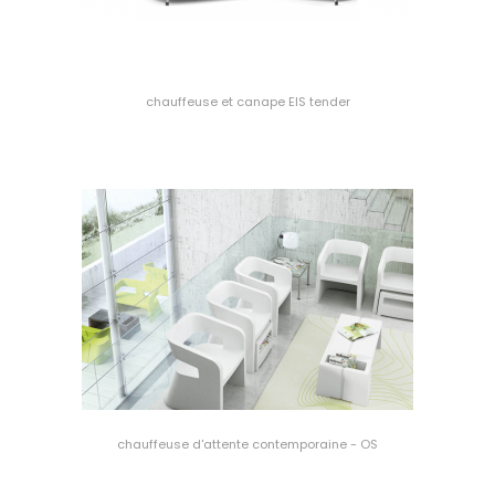
chauffeuse et canape EIS tender
chauffeuse d'attente contemporaine - OS